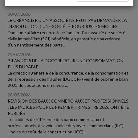
Vie des affaires
30/07/2026
LE CRÉANCIER D'UN ASSOCIÉ NE PEUT PAS DEMANDER LA
DISSOLUTION D'UNE SOCIÉTÉ POUR JUSTES MOTIFS
Dans une affaire récente, le créancier d'un associé de société
civile immobilière (SCI) bénéficie, en garantie de sa créance,
d'un nantissement des parts...
29/07/2026
BILAN 2025 DE LA DGCCRF POUR UNE CONSOMMATION
PLUS DURABLE
La direction générale de la concurrence, de la consommation et
de la répression des fraudes (DGCCRF) vient de publier le bilan
2025 de ses actions en faveur...
28/07/2026
RÉVISION DES BAUX COMMERCIAUX ET PROFESSIONNELS
: LES INDICES POUR LE PREMIER TRIMESTRE 2026 ONT ÉTÉ
PUBLIÉS
Les indices de référence des baux commerciaux et
professionnels, à savoir l'indice des loyers commerciaux (ILC),
l'indice du coût de la construction (ICC)...