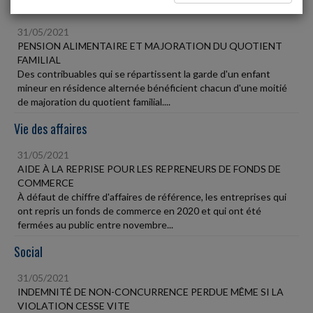
Fiscal TPE
31/05/2021
PENSION ALIMENTAIRE ET MAJORATION DU QUOTIENT
FAMILIAL
Des contribuables qui se répartissent la garde d'un enfant
mineur en résidence alternée bénéficient chacun d'une moitié
de majoration du quotient familial....
Vie des affaires
31/05/2021
AIDE À LA REPRISE POUR LES REPRENEURS DE FONDS DE
COMMERCE
À défaut de chiffre d'affaires de référence, les entreprises qui
ont repris un fonds de commerce en 2020 et qui ont été
fermées au public entre novembre...
Social
31/05/2021
INDEMNITÉ DE NON-CONCURRENCE PERDUE MÊME SI LA
VIOLATION CESSE VITE