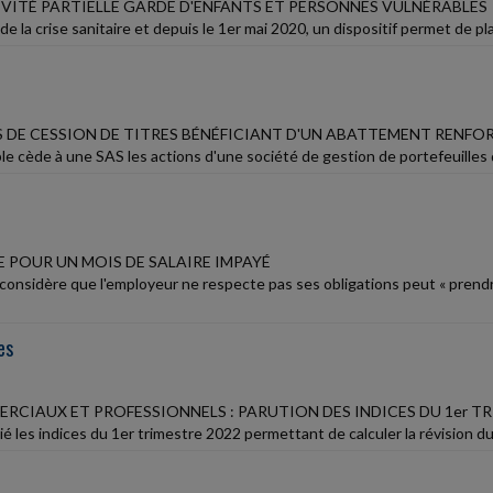
TIVITÉ PARTIELLE GARDE D'ENFANTS ET PERSONNES VULNÉRABLES
de la crise sanitaire et depuis le 1er mai 2020, un dispositif permet de plac
S DE CESSION DE TITRES BÉNÉFICIANT D'UN ABATTEMENT RENFO
e cède à une SAS les actions d'une société de gestion de portefeuilles don
E POUR UN MOIS DE SALAIRE IMPAYÉ
 considère que l'employeur ne respecte pas ses obligations peut « prendre
es
RCIAUX ET PROFESSIONNELS : PARUTION DES INDICES DU 1er TR
ié les indices du 1er trimestre 2022 permettant de calculer la révision du