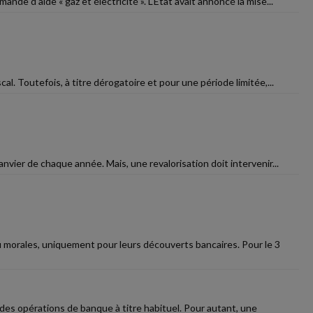
de d'aide « gaz et électricité ». L'État avait annoncé la mise...
l. Toutefois, à titre dérogatoire et pour une période limitée,...
anvier de chaque année. Mais, une revalorisation doit intervenir...
u morales, uniquement pour leurs découverts bancaires. Pour le 3
des opérations de banque à titre habituel. Pour autant, une