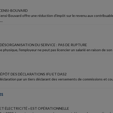
 CENSI-BOUVARD
 Censi-Bouvard offre une réduction d'impôt sur le revenu aux contribuabl
..
 DÉSORGANISATION DU SERVICE : PAS DE RUPTURE
e physique, l'employeur ne peut pas licencier un salarié en raison de son
DÉPÔT DES DÉCLARATIONS IFU ET DAS2
déclaration par un tiers déclarant des versements de commissions et co
es
Z ET ÉLECTRICITÉ » EST OPÉRATIONNELLE