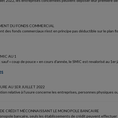
illet 2022, les entreprises concernées peuvent déposer leur première deman
MENT DU FONDS COMMERCIAL
t des fonds commerciaux n'est en principe pas déductible sur le plan fisca
MIC AU 1
t sauf « coup de pouce » en cours d'année, le SMIC est revalorisé au 1er j
es
SURE AU 1ER JUILLET 2022
tion relative à l'usure concerne les entreprises, personnes physiques o
DE CRÉDIT MÉCONNAISSANT LE MONOPOLE BANCAIRE
onopole bancaire, seuls les établissements de crédit peuvent effectuer 