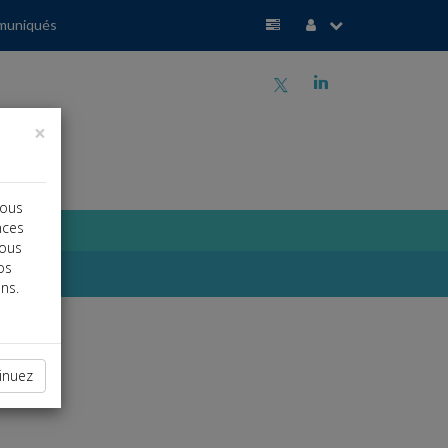
muniqués
a
j
×
vous
nces
vous
os
ns.
inuez