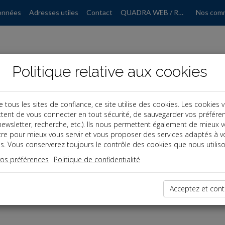
onnées
Adresses utiles
Contact
QUADRA WEB / RGPD
Nos com
Politique relative aux cookies
ous les sites de confiance, ce site utilise des cookies. Les cookies 
tent de vous connecter en tout sécurité, de sauvegarder vos préfére
, newsletter, recherche, etc.). Ils nous permettent également de mieux 
tre pour mieux vous servir et vous proposer des services adaptés à v
s. Vous conserverez toujours le contrôle des cookies que nous utiliso
vos préférences
Politique de confidentialité
dernières dépêches
Acceptez et cont