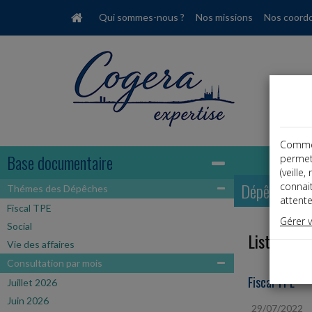
Qui sommes-nous ?
Nos missions
Nos coord
Comme t
Base documentaire
permet
(veille
Dépêches
connai
Thémes des Dépêches
attente
Fiscal TPE
Gérer 
Social
Liste des 
Vie des affaires
Consultation par mois
Fiscal TPE
Juillet 2026
Juin 2026
29/07/2022