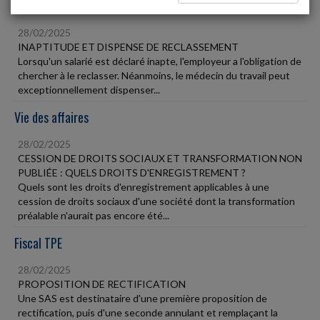
Social
28/02/2025
INAPTITUDE ET DISPENSE DE RECLASSEMENT
Lorsqu'un salarié est déclaré inapte, l'employeur a l'obligation de
chercher à le reclasser. Néanmoins, le médecin du travail peut
exceptionnellement dispenser...
Vie des affaires
28/02/2025
CESSION DE DROITS SOCIAUX ET TRANSFORMATION NON
PUBLIÉE : QUELS DROITS D'ENREGISTREMENT ?
Quels sont les droits d'enregistrement applicables à une
cession de droits sociaux d'une société dont la transformation
préalable n'aurait pas encore été...
Fiscal TPE
28/02/2025
PROPOSITION DE RECTIFICATION
Une SAS est destinataire d'une première proposition de
rectification, puis d'une seconde annulant et remplaçant la