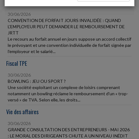
Social
30/06/2026
CONVENTION DE FORFAIT JOURS INVALIDÉE : QUAND
L'EMPLOYEUR PEUT DEMANDER LE REMBOURSEMENT DE
JRTT
Le recours au forfait annuel en jours suppose un accord collectif
le prévoyant et une convention individuelle de forfait signée par
l'employeur et le salarié...
Fiscal TPE
30/06/2026
BOWLING : JEU OU SPORT ?
Une société exploitant un complexe de loisirs comprenant
notamment un bowling réclame le remboursement d'un « trop-
versé » de TVA. Selon elle, les droits...
Vie des affaires
30/06/2026
GRANDE CONSULTATION DES ENTREPRENEURS - MAI 2026
: LE MORAL DES DIRIGEANTS CHUTE A UN NIVEAU INÉDIT