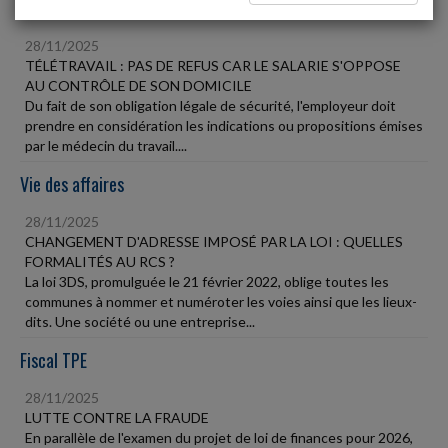
Social
28/11/2025
TÉLÉTRAVAIL : PAS DE REFUS CAR LE SALARIE S'OPPOSE
AU CONTRÔLE DE SON DOMICILE
Du fait de son obligation légale de sécurité, l'employeur doit
prendre en considération les indications ou propositions émises
par le médecin du travail....
Vie des affaires
28/11/2025
CHANGEMENT D'ADRESSE IMPOSÉ PAR LA LOI : QUELLES
FORMALITÉS AU RCS ?
La loi 3DS, promulguée le 21 février 2022, oblige toutes les
communes à nommer et numéroter les voies ainsi que les lieux-
dits. Une société ou une entreprise...
Fiscal TPE
28/11/2025
LUTTE CONTRE LA FRAUDE
En parallèle de l'examen du projet de loi de finances pour 2026,