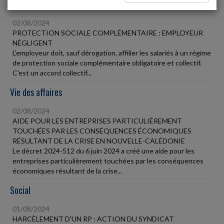
Social
02/08/2024
PROTECTION SOCIALE COMPLÉMENTAIRE : EMPLOYEUR
NÉGLIGENT
L'employeur doit, sauf dérogation, affilier les salariés à un régime
de protection sociale complémentaire obligatoire et collectif.
C'est un accord collectif...
Vie des affaires
02/08/2024
AIDE POUR LES ENTREPRISES PARTICULIÈREMENT
TOUCHÉES PAR LES CONSÉQUENCES ÉCONOMIQUES
RÉSULTANT DE LA CRISE EN NOUVELLE-CALÉDONIE
Le décret 2024-512 du 6 juin 2024 a créé une aide pour les
entreprises particulièrement touchées par les conséquences
économiques résultant de la crise...
Social
01/08/2024
HARCÈLEMENT D'UN RP : ACTION DU SYNDICAT