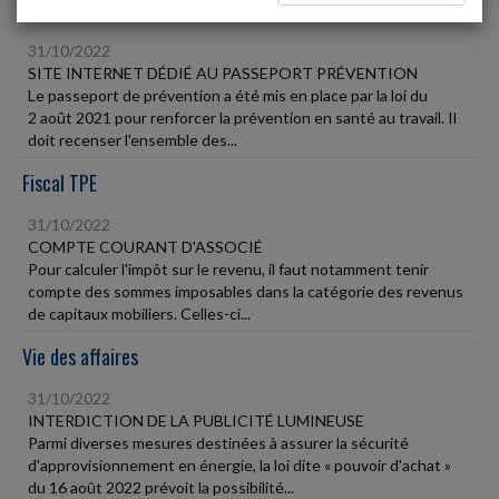
Social
31/10/2022
SITE INTERNET DÉDIÉ AU PASSEPORT PRÉVENTION
Le passeport de prévention a été mis en place par la loi du
2 août 2021 pour renforcer la prévention en santé au travail. Il
doit recenser l'ensemble des...
Fiscal TPE
31/10/2022
COMPTE COURANT D'ASSOCIÉ
Pour calculer l'impôt sur le revenu, il faut notamment tenir
compte des sommes imposables dans la catégorie des revenus
de capitaux mobiliers. Celles-ci...
Vie des affaires
31/10/2022
INTERDICTION DE LA PUBLICITÉ LUMINEUSE
Parmi diverses mesures destinées à assurer la sécurité
d'approvisionnement en énergie, la loi dite « pouvoir d'achat »
du 16 août 2022 prévoit la possibilité...