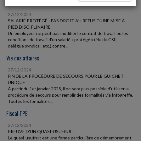
Social
27/12/2024
SALARIÉ PROTÉGÉ : PAS DROIT AU REFUS D'UNE MISE À
PIED DISCIPLINAIRE
Un employeur ne peut pas modifier le contrat de travail ou les
conditions de travail d'un salarié « protégé » (élu du CSE,
délégué syndical, etc.) contre...
Vie des affaires
27/12/2024
FIN DE LA PROCÉDURE DE SECOURS POUR LE GUICHET
UNIQUE
À partir du 1er janvier 2025, il ne sera plus possible d'utiliser la
procédure de secours pour remplir des formalités via Infogreffe.
Toutes les formalités...
Fiscal TPE
27/12/2024
PREUVE D'UN QUASI-USUFRUIT
Le quasi-usufruit est une forme particulière de démembrement