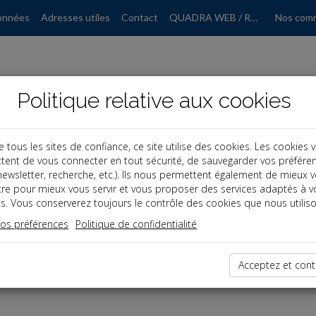
onnées
Adresses utiles
Contact
QUADRA WEB / RGPD
Nos com
Politique relative aux cookies
ous les sites de confiance, ce site utilise des cookies. Les cookies 
tent de vous connecter en tout sécurité, de sauvegarder vos préfére
, newsletter, recherche, etc.). Ils nous permettent également de mieux 
tre pour mieux vous servir et vous proposer des services adaptés à v
s. Vous conserverez toujours le contrôle des cookies que nous utiliso
vos préférences
Politique de confidentialité
dernières dépêches
Acceptez et cont