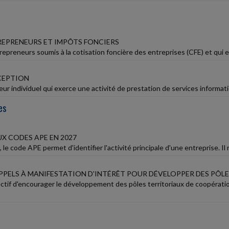
EPRENEURS ET IMPÔTS FONCIERS
epreneurs soumis à la cotisation foncière des entreprises (CFE) et qui exe
ÉCEPTION
r individuel qui exerce une activité de prestation de services informatiqu
es
X CODES APE EN 2027
le code APE permet d'identifier l'activité principale d'une entreprise. Il r
 APPELS À MANIFESTATION D'INTÉRÊT POUR DÉVELOPPER DES P
ctif d'encourager le développement des pôles territoriaux de coopérati