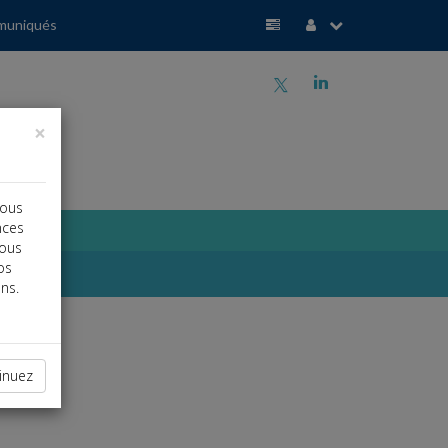
muniqués
a
j
×
vous
nces
vous
os
ns.
inuez