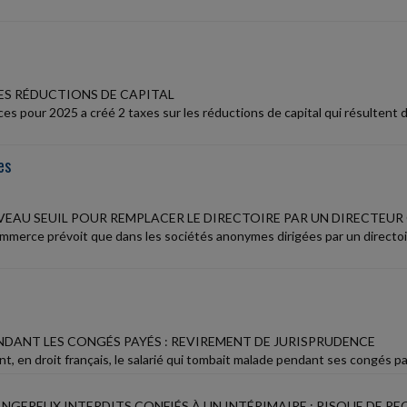
LES RÉDUCTIONS DE CAPITAL
nces pour 2025 a créé 2 taxes sur les réductions de capital qui résultent 
es
UVEAU SEUIL POUR REMPLACER LE DIRECTOIRE PAR UN DIRECTEU
mmerce prévoit que dans les sociétés anonymes dirigées par un directoire
NDANT LES CONGÉS PAYÉS : REVIREMENT DE JURISPRUDENCE
t, en droit français, le salarié qui tombait malade pendant ses congés pa
NGEREUX INTERDITS CONFIÉS À UN INTÉRIMAIRE : RISQUE DE RE