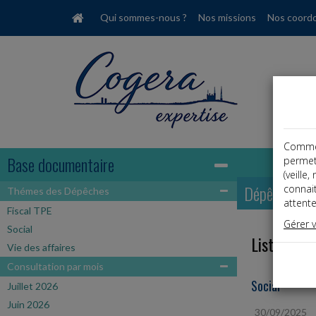
Qui sommes-nous ?
Nos missions
Nos coord
Comme t
Base documentaire
permet
(veille
Dépêches
connai
Thémes des Dépêches
attente
Fiscal TPE
Gérer 
Social
Liste des 
Vie des affaires
Consultation par mois
Social
Juillet 2026
Juin 2026
30/09/2025