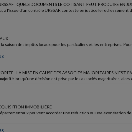
RSSAF : QUELS DOCUMENTS LE COTISANT PEUT PRODUIRE EN JUS
i, à l'issue d'un contrôle URSSAF, conteste en justice le redressement dont i
CAUX
la saison des impôts locaux pour les particuliers et les entreprises. Pour
es
ORITÉ : LA MISE EN CAUSE DES ASSOCIÉS MAJORITAIRES N'EST 
majorité lorsqu'une décision est prise par les associés majoritaires, alors qu
CQUISITION IMMOBILIÈRE
départementaux peuvent accorder une réduction ou une exonération des d
es