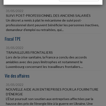
Social
31/05/2022
SUIVI POST-PROFESSIONNEL DES ANCIENS SALARIÉS
Un décret a remis à plat le mécanisme de suivi post-
professionnel dont peuvent bénéficier les personnes inactives,
demandeur d'emploi ou retraitées, qui...
Fiscal TPE
31/05/2022
TRAVAILLEURS FRONTALIERS
Lors de la crise sanitaire, la France a conclu des accords
amiables avec des pays limitrophes et notamment le
Luxembourg concernant les travailleurs frontaliers....
Vie des affaires
31/05/2022
NOUVELLE AIDE AUX ENTREPRISES POUR LA FOURNITURE
D'ÉNERGIE
L'État poursuit son soutien aux entreprises affectées par la
hausse des prix de l'énergie liée à la guerre en Ukraine. Une