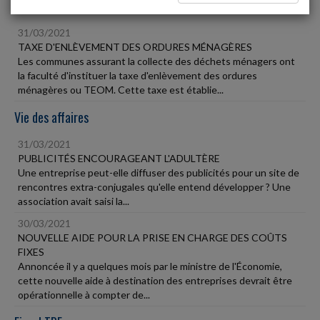
Fiscal TPE
31/03/2021
TAXE D'ENLÈVEMENT DES ORDURES MÉNAGÈRES
Les communes assurant la collecte des déchets ménagers ont
la faculté d'instituer la taxe d'enlèvement des ordures
ménagères ou TEOM. Cette taxe est établie...
Vie des affaires
31/03/2021
PUBLICITÉS ENCOURAGEANT L'ADULTÈRE
Une entreprise peut-elle diffuser des publicités pour un site de
rencontres extra-conjugales qu'elle entend développer ? Une
association avait saisi la...
30/03/2021
NOUVELLE AIDE POUR LA PRISE EN CHARGE DES COÛTS
FIXES
Annoncée il y a quelques mois par le ministre de l'Économie,
cette nouvelle aide à destination des entreprises devrait être
opérationnelle à compter de...