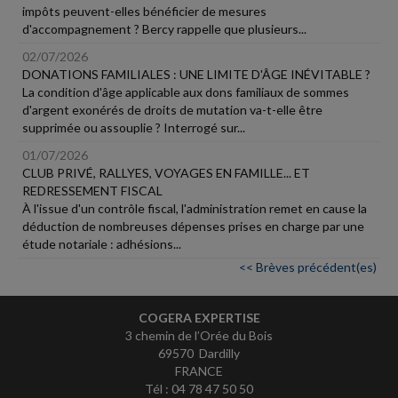
impôts peuvent-elles bénéficier de mesures
d'accompagnement ? Bercy rappelle que plusieurs...
02/07/2026
DONATIONS FAMILIALES : UNE LIMITE D'ÂGE INÉVITABLE ?
La condition d'âge applicable aux dons familiaux de sommes
d'argent exonérés de droits de mutation va-t-elle être
supprimée ou assouplie ? Interrogé sur...
01/07/2026
CLUB PRIVÉ, RALLYES, VOYAGES EN FAMILLE... ET
REDRESSEMENT FISCAL
À l'issue d'un contrôle fiscal, l'administration remet en cause la
déduction de nombreuses dépenses prises en charge par une
étude notariale : adhésions...
<< Brèves précédent(es)
COGERA EXPERTISE
3 chemin de l’Orée du Bois
69570 Dardilly
FRANCE
Tél : 04 78 47 50 50