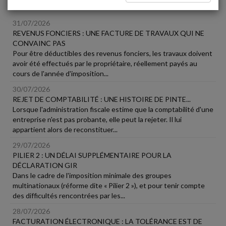
Fiscal TPE
31/07/2026
REVENUS FONCIERS : UNE FACTURE DE TRAVAUX QUI NE
CONVAINC PAS
Pour être déductibles des revenus fonciers, les travaux doivent
avoir été effectués par le propriétaire, réellement payés au
cours de l'année d'imposition...
30/07/2026
REJET DE COMPTABILITÉ : UNE HISTOIRE DE PINTE...
Lorsque l'administration fiscale estime que la comptabilité d'une
entreprise n'est pas probante, elle peut la rejeter. Il lui
appartient alors de reconstituer...
29/07/2026
PILIER 2 : UN DÉLAI SUPPLÉMENTAIRE POUR LA
DÉCLARATION GIR
Dans le cadre de l'imposition minimale des groupes
multinationaux (réforme dite « Pilier 2 »), et pour tenir compte
des difficultés rencontrées par les...
28/07/2026
FACTURATION ÉLECTRONIQUE : LA TOLÉRANCE EST DE