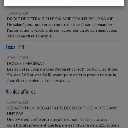
Social
30/04/2024
DROIT DE RETRAIT SI LE SALARIÉ CRAINT POUR SA VIE
Un salarié peut quitter son poste de travail, sans demander
l'autorisation préalable de son supérieur ou de son employeur,
s'il a un motif raisonnable...
Fiscal TPE
30/04/2024
DONS ET MÉCÉNAT
Les sociétés coopératives d'intérêt collectif ou SCIC sont des
SA, des SAS ou des SARL ayant pour objet la production ou la
fourniture de biens et de services...
Vie des affaires
30/04/2024
RÉPARTITION INÉGALITAIRE DES DROITS DE VOTE DANS
UNE SAS
Une SAS est créée entre un père et son fils. Les statuts
constitutifs prévoient que le père est titulaire de 2 225 actions