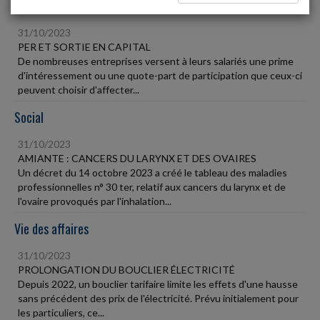
Fiscal TPE
31/10/2023
PER ET SORTIE EN CAPITAL
De nombreuses entreprises versent à leurs salariés une prime
d'intéressement ou une quote-part de participation que ceux-ci
peuvent choisir d'affecter...
Social
31/10/2023
AMIANTE : CANCERS DU LARYNX ET DES OVAIRES
Un décret du 14 octobre 2023 a créé le tableau des maladies
professionnelles n° 30 ter, relatif aux cancers du larynx et de
l'ovaire provoqués par l'inhalation...
Vie des affaires
31/10/2023
PROLONGATION DU BOUCLIER ÉLECTRICITÉ
Depuis 2022, un bouclier tarifaire limite les effets d'une hausse
sans précédent des prix de l'électricité. Prévu initialement pour
les particuliers, ce...