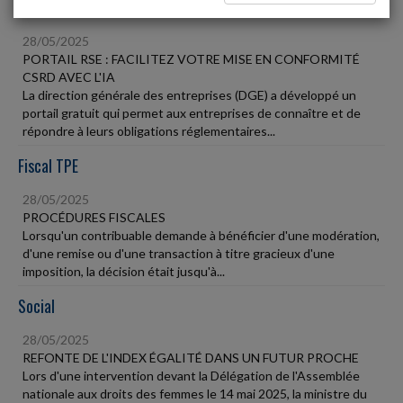
Vie des affaires
28/05/2025
PORTAIL RSE : FACILITEZ VOTRE MISE EN CONFORMITÉ
CSRD AVEC L'IA
La direction générale des entreprises (DGE) a développé un
portail gratuit qui permet aux entreprises de connaître et de
répondre à leurs obligations réglementaires...
Fiscal TPE
28/05/2025
PROCÉDURES FISCALES
Lorsqu'un contribuable demande à bénéficier d'une modération,
d'une remise ou d'une transaction à titre gracieux d'une
imposition, la décision était jusqu'à...
Social
28/05/2025
REFONTE DE L'INDEX ÉGALITÉ DANS UN FUTUR PROCHE
Lors d'une intervention devant la Délégation de l'Assemblée
nationale aux droits des femmes le 14 mai 2025, la ministre du