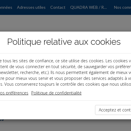
onnées
Adresses utiles
Contact
QUADRA WEB / RGPD
Nos com
Politique relative aux cookies
ous les sites de confiance, ce site utilise des cookies. Les cookies 
tent de vous connecter en tout sécurité, de sauvegarder vos préfére
, newsletter, recherche, etc.). Ils nous permettent également de mieux 
tre pour mieux vous servir et vous proposer des services adaptés à v
s. Vous conserverez toujours le contrôle des cookies que nous utiliso
vos préférences
Politique de confidentialité
dernières dépêches
Acceptez et cont
es