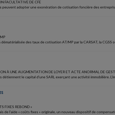
N FACULTATIVE DE CFE
peuvent adopter une exonération de cotisation foncière des entreprise
/MP
on dématérialisée des taux de cotisation AT/MP par la CARSAT, la CGSS o
ON À UNE AUGMENTATION DE LOYER ET ACTE ANORMAL DE GES
s détiennent le capital d'une SARL exerçant une activité immobilière. L
es
ÛTS FIXES REBOND »
ais de l'aide « coûts fixes » originale, un nouveau dispositif de compensat