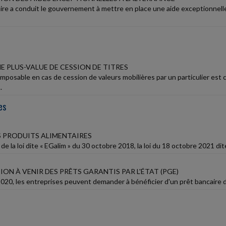
taire a conduit le gouvernement à mettre en place une aide exceptionnel
E PLUS-VALUE DE CESSION DE TITRES
imposable en cas de cession de valeurs mobilières par un particulier est ca
.
es
S PRODUITS ALIMENTAIRES
 de la loi dite « EGalim » du 30 octobre 2018, la loi du 18 octobre 2021 dit
N À VENIR DES PRÊTS GARANTIS PAR L'ÉTAT (PGE)
20, les entreprises peuvent demander à bénéficier d'un prêt bancaire dont