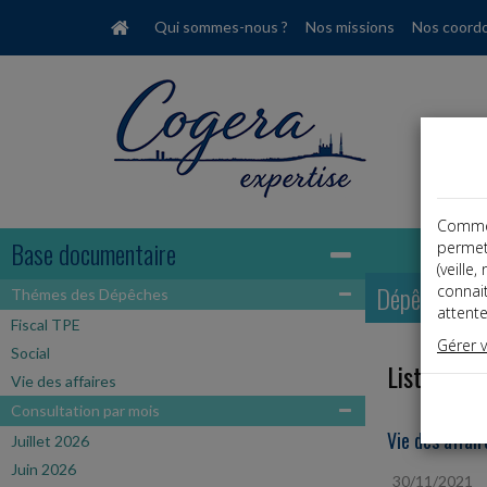
Qui sommes-nous ?
Nos missions
Nos coord
Comme t
Base documentaire
permet
(veille
Dépêches
connai
Thémes des Dépêches
attente
Fiscal TPE
Gérer 
Social
Liste des 
Vie des affaires
Consultation par mois
Vie des affair
Juillet 2026
Juin 2026
30/11/2021