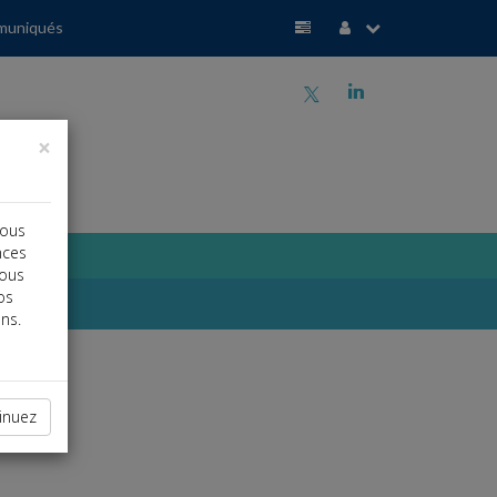
muniqués
a
j
×
vous
nces
vous
os
ns.
inuez