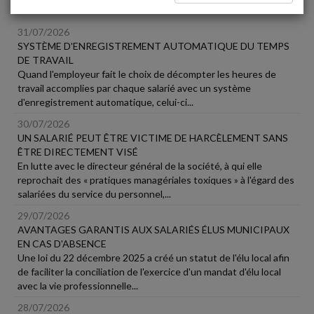
Social
31/07/2026
SYSTÈME D'ENREGISTREMENT AUTOMATIQUE DU TEMPS
DE TRAVAIL
Quand l'employeur fait le choix de décompter les heures de
travail accomplies par chaque salarié avec un système
d'enregistrement automatique, celui-ci...
30/07/2026
UN SALARIÉ PEUT ÊTRE VICTIME DE HARCÈLEMENT SANS
ÊTRE DIRECTEMENT VISÉ
En lutte avec le directeur général de la société, à qui elle
reprochait des « pratiques managériales toxiques » à l'égard des
salariées du service du personnel,...
29/07/2026
AVANTAGES GARANTIS AUX SALARIÉS ÉLUS MUNICIPAUX
EN CAS D'ABSENCE
Une loi du 22 décembre 2025 a créé un statut de l'élu local afin
de faciliter la conciliation de l'exercice d'un mandat d'élu local
avec la vie professionnelle...
28/07/2026