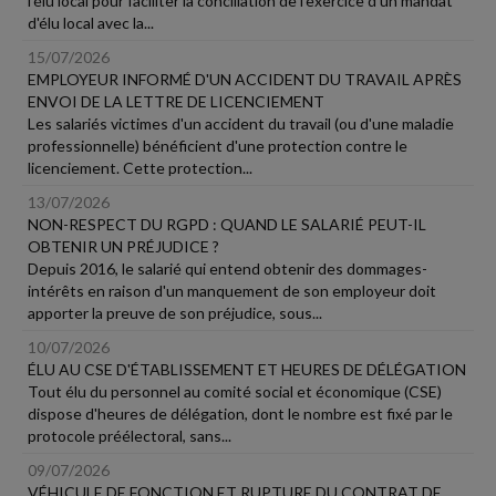
l'élu local pour faciliter la conciliation de l'exercice d'un mandat
d'élu local avec la...
15/07/2026
EMPLOYEUR INFORMÉ D'UN ACCIDENT DU TRAVAIL APRÈS
ENVOI DE LA LETTRE DE LICENCIEMENT
Les salariés victimes d'un accident du travail (ou d'une maladie
professionnelle) bénéficient d'une protection contre le
licenciement. Cette protection...
13/07/2026
NON-RESPECT DU RGPD : QUAND LE SALARIÉ PEUT-IL
OBTENIR UN PRÉJUDICE ?
Depuis 2016, le salarié qui entend obtenir des dommages-
intérêts en raison d'un manquement de son employeur doit
apporter la preuve de son préjudice, sous...
10/07/2026
ÉLU AU CSE D'ÉTABLISSEMENT ET HEURES DE DÉLÉGATION
Tout élu du personnel au comité social et économique (CSE)
dispose d'heures de délégation, dont le nombre est fixé par le
protocole préélectoral, sans...
09/07/2026
VÉHICULE DE FONCTION ET RUPTURE DU CONTRAT DE