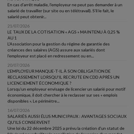
En cas d'arrêt maladie, l'employeur ne peut pas demander à un
salarié de travailler (sur site ou en télétravail). S'il le fait, le
salarié peut obtenir...
21/07/2026
LE TAUX DE LA COTISATION « AGS » MAINTENU À 0,25 %
AU 1
L'Association pour la gestion du régime de garantie des
créances des salaires (AGS) assure aux salariés dont
l'employeur est placé en redressement ou en...
20/07/2026
L'EMPLOYEUR MANQUE-T-IL À SON OBLIGATION DE
RECLASSEMENT LORSQU'IL RECRUTE EN CDD APRÈS UN
LICENCIEMENT ÉCONOMIQUE ?
Lorsqu'un employeur envisage de licencier un salarié pour motif
économique, il doit chercher à le reclasser sur ses « emplois
disponibles ». Le périmètre...
16/07/2026
SALARIÉS AUSSI ÉLUS MUNICIPAUX : AVANTAGES SOCIAUX
QU'ILS CONSERVENT
Une loi du 22 décembre 2025 a prévu la création d'un statut de