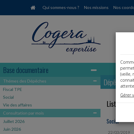
Qui sommes-nous ?
Nos missions
Nos coord
Comme t
Base documentaire
permet
(veille
Dépêches
connai
Thémes des Dépêches
attente
Fiscal TPE
Gérer 
Social
Liste des 
Vie des affaires
Consultation par mois
Social
Juillet 2026
Juin 2026
22/03/2019