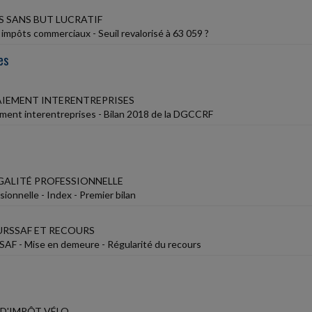
 SANS BUT LUCRATIF
 impôts commerciaux - Seuil revalorisé à 63 059 ?
es
PAIEMENT INTERENTREPRISES
ement interentreprises - Bilan 2018 de la DGCCRF
ÉGALITÉ PROFESSIONNELLE
sionnelle - Index - Premier bilan
RSSAF ET RECOURS
AF - Mise en demeure - Régularité du recours
D'IMPÔT VÉLO