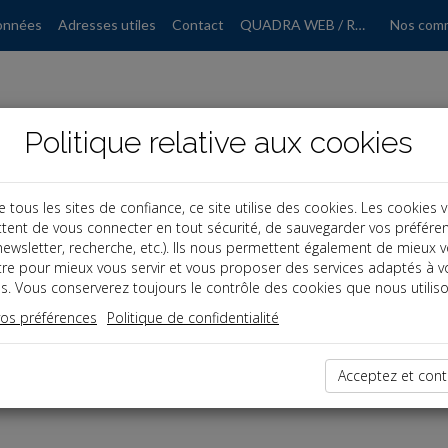
onnées
Adresses utiles
Contact
QUADRA WEB / RGPD
Nos com
Politique relative aux cookies
ous les sites de confiance, ce site utilise des cookies. Les cookies 
tent de vous connecter en tout sécurité, de sauvegarder vos préfére
, newsletter, recherche, etc.). Ils nous permettent également de mieux 
tre pour mieux vous servir et vous proposer des services adaptés à v
s. Vous conserverez toujours le contrôle des cookies que nous utiliso
vos préférences
Politique de confidentialité
dernières dépêches
Acceptez et cont