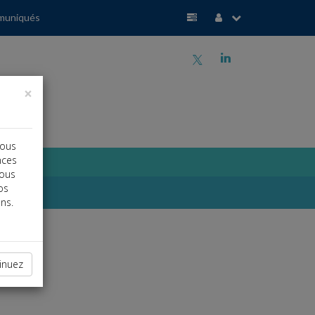
muniqués
a
j
×
vous
nces
vous
os
ns.
inuez