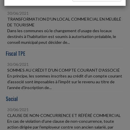
Vie des affaires
30/06/2021
TRANSFORMATION D'UN LOCAL COMMERCIAL EN MEUBLÉ
DE TOURISME
Dans les communes où le changement d'usage des locaux
destinés à l'habitation est soumis à autorisation préalable, le
conseil municipal peut décider de...
Fiscal TPE
30/06/2021
SOMMES AU CRÉDIT D'UN COMPTE COURANT D'ASSOCIÉ
En principe, les sommes inscrites au crédit d'un compte courant
d'associé sont imposables à l'impôt sur le revenu au titre de
l'année d'inscription de...
Social
30/06/2021
CLAUSE DE NON-CONCURRENCE ET RÉFÉRÉ COMMERCIAL
En cas de violation d'une clause de non-concurrence, toute
action dirigée par l'employeur contre son ancien salarié, par