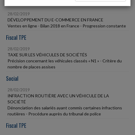
Vie des affaires
28/02/2019
DÉVELOPPEMENT DU E-COMMERCE EN FRANCE
Ventes en ligne - Bilan 2018 en France - Progression constante
Fiscal TPE
28/02/2019
TAXE SUR LES VÉHICULES DE SOCIÉTÉS
Précision concernant les véhicules classés « N1 » - Critère du
nombre de places assises
Social
28/02/2019
INFRACTION ROUTIÈRE AVEC UN VÉHICULE DE LA
SOCIÉTÉ
Dénonciation des salariés ayant commis certaines infractions
routières - Procédure auprès du tribunal de police
Fiscal TPE