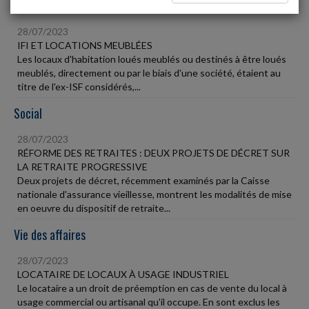
Fiscal TPE
28/07/2023
IFI ET LOCATIONS MEUBLÉES
Les locaux d'habitation loués meublés ou destinés à être loués
meublés, directement ou par le biais d'une société, étaient au
titre de l'ex-ISF considérés,...
Social
28/07/2023
RÉFORME DES RETRAITES : DEUX PROJETS DE DÉCRET SUR
LA RETRAITE PROGRESSIVE
Deux projets de décret, récemment examinés par la Caisse
nationale d'assurance vieillesse, montrent les modalités de mise
en oeuvre du dispositif de retraite...
Vie des affaires
28/07/2023
LOCATAIRE DE LOCAUX À USAGE INDUSTRIEL
Le locataire a un droit de préemption en cas de vente du local à
usage commercial ou artisanal qu'il occupe. En sont exclus les