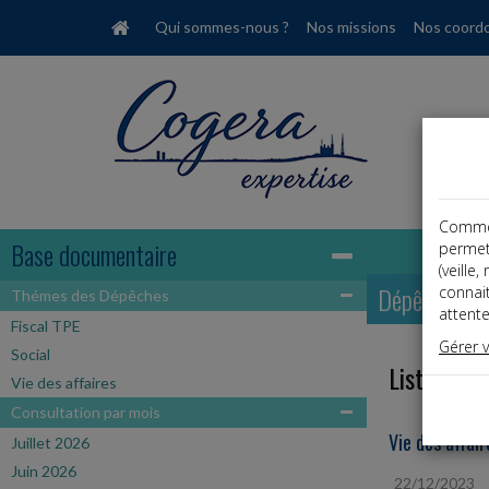
Qui sommes-nous ?
Nos missions
Nos coord
Comme t
Base documentaire
permet
(veille
Dépêches
connai
Thémes des Dépêches
attente
Fiscal TPE
Gérer 
Social
Liste des 
Vie des affaires
Consultation par mois
Vie des affair
Juillet 2026
Juin 2026
22/12/2023