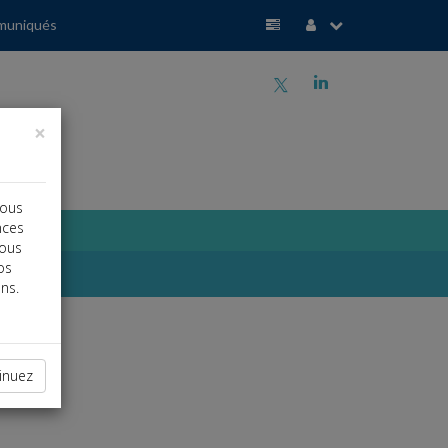
muniqués
a
j
×
vous
nces
vous
os
ns.
inuez