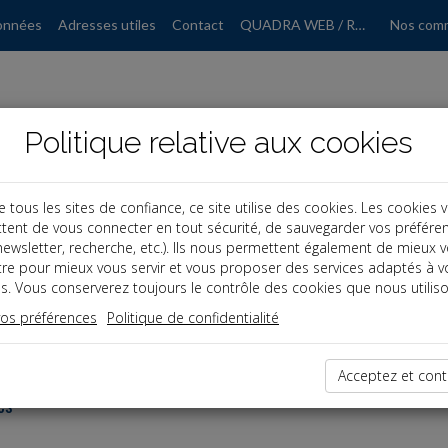
onnées
Adresses utiles
Contact
QUADRA WEB / RGPD
Nos com
Politique relative aux cookies
ous les sites de confiance, ce site utilise des cookies. Les cookies 
tent de vous connecter en tout sécurité, de sauvegarder vos préfére
, newsletter, recherche, etc.). Ils nous permettent également de mieux 
tre pour mieux vous servir et vous proposer des services adaptés à v
s. Vous conserverez toujours le contrôle des cookies que nous utiliso
vos préférences
Politique de confidentialité
dernières dépêches
Acceptez et cont
es