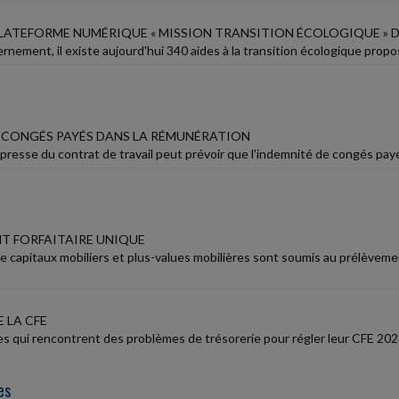
LATEFORME NUMÉRIQUE « MISSION TRANSITION ÉCOLOGIQUE » D
rnement, il existe aujourd'hui 340 aides à la transition écologique propos
S CONGÉS PAYÉS DANS LA RÉMUNÉRATION
resse du contrat de travail peut prévoir que l'indemnité de congés payés s
T FORFAITAIRE UNIQUE
e capitaux mobiliers et plus-values mobilières sont soumis au prélèveme
 LA CFE
es qui rencontrent des problèmes de trésorerie pour régler leur CFE 20
es