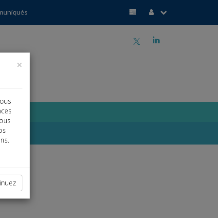
muniqués
a
j
×
vous
nces
vous
os
ns.
inuez