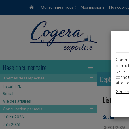
Qui sommes-nous ?
Nos missions
Nos coord
Comme t
Base documentaire
permet
(veille
Dépêches
connai
Thémes des Dépêches
attente
Fiscal TPE
Gérer 
Social
Liste des 
Vie des affaires
Consultation par mois
Social
Juillet 2026
Juin 2026
30/01/2026