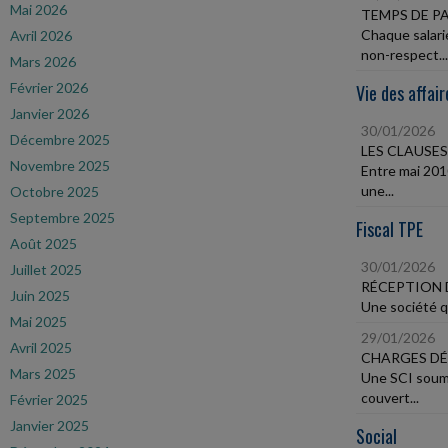
Mai 2026
TEMPS DE P
Chaque salari
Avril 2026
non-respect...
Mars 2026
Février 2026
Vie des affair
Janvier 2026
30/01/2026
Décembre 2025
LES CLAUSE
Novembre 2025
Entre mai 201
une...
Octobre 2025
Septembre 2025
Fiscal TPE
Août 2025
30/01/2026
Juillet 2025
RÉCEPTION 
Juin 2025
Une société qu
Mai 2025
29/01/2026
Avril 2025
CHARGES DÉ
Mars 2025
Une SCI soumis
couvert...
Février 2025
Janvier 2025
Social