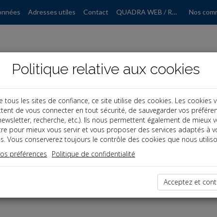
onnées
Adresses utiles
Contact
QUADRA WEB / RGPD
Nos com
Politique relative aux cookies
ous les sites de confiance, ce site utilise des cookies. Les cookies 
tent de vous connecter en tout sécurité, de sauvegarder vos préfére
, newsletter, recherche, etc.). Ils nous permettent également de mieux 
tre pour mieux vous servir et vous proposer des services adaptés à v
s. Vous conserverez toujours le contrôle des cookies que nous utiliso
vos préférences
Politique de confidentialité
dernières dépêches
Acceptez et cont