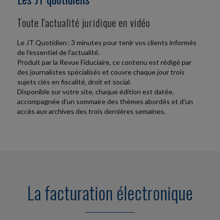
21/07/2026
LE TAUX DE LA COTISATION « AGS » MAINTENU À
Toute l'actualité juridique en vidéo
0,25 % AU 1
L'Association pour la gestion du régime de garantie
Le JT Quotidien : 3 minutes pour tenir vos clients informés
des créances des salaires (AGS) assure aux salariés
de l'essentiel de l'actualité.
dont l'employeur est placé en redressement ou en...
Produit par la Revue Fiduciaire, ce contenu est rédigé par
des journalistes spécialisés et couvre chaque jour trois
Social
sujets clés en fiscalité, droit et social.
-
31/07/2026
Disponible sur votre site, chaque édition est datée,
SYSTÈME D'ENREGISTREMENT AUTOMATIQUE
accompagnée d'un sommaire des thèmes abordés et d'un
DU TEMPS DE TRAVAIL
accès aux archives des trois dernières semaines.
Quand l'employeur fait le choix de décompter les
heures de travail accomplies par chaque salarié avec
un système d'enregistrement automatique, celui-ci...
La facturation électronique