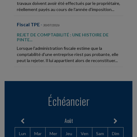
travaux doivent avoir été effectués par le propriétaire,
réellement payés au cours de l'année d'imposition...
Fiscal TPE
-
30/07/2026
REJET DE COMPTABILITÉ : UNE HISTOIRE DE
PINTE...
Lorsque l'administration fiscale estime que la
comptabilité d'une entreprise n'est pas probante, elle
peut la rejeter. Il lui appartient alors de reconstituer...
Social
-
30/07/2026
UN SALARIÉ PEUT ÊTRE VICTIME DE
HARCÈLEMENT SANS ÊTRE DIRECTEMENT VISÉ
Échéancier
En lutte avec le directeur général de la société, à qui
elle reprochait des « pratiques managériales toxiques
» à l'égard des salariées du service du personnel,...
Août
Vie des affaires
-
30/07/2026
Lun
Mar
Mer
Jeu
Ven
Sam
Dim
LE CRÉANCIER D'UN ASSOCIÉ NE PEUT PAS