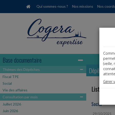
Qui sommes-nous ?
Nos missions
Nos coord
Comme t
Base documentaire
permet
(veille
Dépêches
connai
Thémes des Dépêches
attente
Fiscal TPE
Gérer 
Social
Liste des 
Vie des affaires
Consultation par mois
Social
Juillet 2026
Juin 2026
29/10/2021