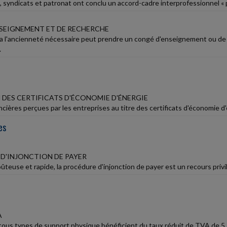
 syndicats et patronat ont conclu un accord-cadre interprofessionnel « p
SEIGNEMENT ET DE RECHERCHE
i a l'ancienneté nécessaire peut prendre un congé d'enseignement ou de
.
 DES CERTIFICATS D'ÉCONOMIE D'ÉNERGIE
ncières perçues par les entreprises au titre des certificats d'économie d'
es
D'INJONCTION DE PAYER
ûteuse et rapide, la procédure d'injonction de payer est un recours privil
A
 tous types de support physique bénéficient du taux réduit de TVA de 5,5 %