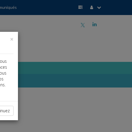
muniqués
a
j
×
vous
nces
vous
os
ns.
inuez