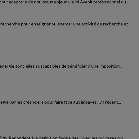
our adapter à de nouveaux enjeux » la loi Avenir professionnel du...
 recherche pour enseigner ou exercer une activité de recherche et
énergie sont-elles susceptibles de bénéficier d'une imposition...
égié par les créanciers pour faire face aux impayés. Un récent...
. Répondent à la définition fiscale des livres, les ouvrages qui...