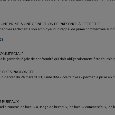
UNE PRIME À UNE CONDITION DE PRÉSENCE À L'EFFECTIF
icenciée réclamait à son employeur un rappel de prime commerciale sur obj
es
COMMERCIALE
à la garantie légale de conformité qui doit obligatoirement être fournie
S FIXES PROLONGÉE
un décret du 24 mars 2021, l'aide dite « coûts fixes » permet la prise en 
ES BUREAUX
elle touche les locaux à usage de bureaux, les locaux commerciaux, les 