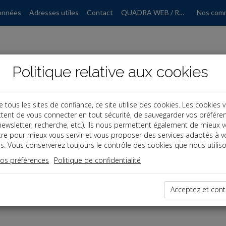
onnées
Adresses utiles
Contact
QUADRA WEB / RGPD
Nos com
Politique relative aux cookies
ous les sites de confiance, ce site utilise des cookies. Les cookies 
tent de vous connecter en tout sécurité, de sauvegarder vos préfére
, newsletter, recherche, etc.). Ils nous permettent également de mieux 
tre pour mieux vous servir et vous proposer des services adaptés à v
s. Vous conserverez toujours le contrôle des cookies que nous utiliso
vos préférences
Politique de confidentialité
dernières dépêches
Acceptez et cont