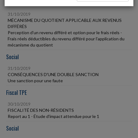
Fiscal TPE
31/10/2019
MÉCANISME DU QUOTIENT APPLICABLE AUX REVENUS
DIFFÉRÉS
Perception d'un revenu différé et option pour le frais réels -
Frais réels déductibles du revenu différé pour l'application du
mécanisme du quotient
Social
31/10/2019
CONSÉQUENCES D'UNE DOUBLE SANCTION
Une sanction pour une faute
Fiscal TPE
30/10/2019
FISCALITÉ DES NON-RÉSIDENTS
Report au 1 - Étude d'impact attendue pour le 1
Social