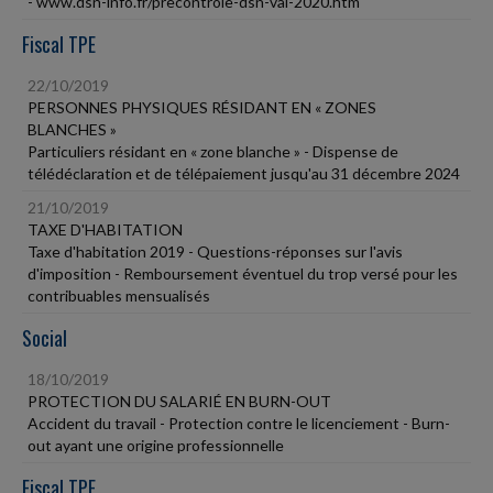
- www.dsn-info.fr/precontrole-dsn-val-2020.htm
Fiscal TPE
22/10/2019
PERSONNES PHYSIQUES RÉSIDANT EN « ZONES
BLANCHES »
Particuliers résidant en « zone blanche » - Dispense de
télédéclaration et de télépaiement jusqu'au 31 décembre 2024
21/10/2019
TAXE D'HABITATION
Taxe d'habitation 2019 - Questions-réponses sur l'avis
d'imposition - Remboursement éventuel du trop versé pour les
contribuables mensualisés
Social
18/10/2019
PROTECTION DU SALARIÉ EN BURN-OUT
Accident du travail - Protection contre le licenciement - Burn-
out ayant une origine professionnelle
Fiscal TPE