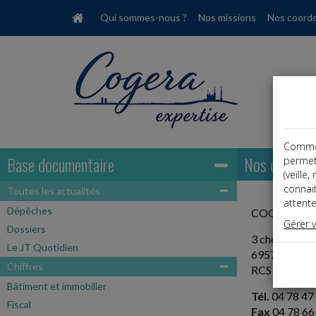
Qui sommes-nous ?
Nos missions
Nos coord
Comme t
Base documentaire
Nos coordon
permet
(veille
connai
Toutes les actualités
attente
Dépêches
COGERA EXP
Gérer 
Dossiers
3 chemin de l
Le JT Quotidien
69570 Dardil
Chiffres
RCS Lyon 39
Bâtiment et immobilier
Tél.
04 78 47
Fiscal
Fax
04 78 66