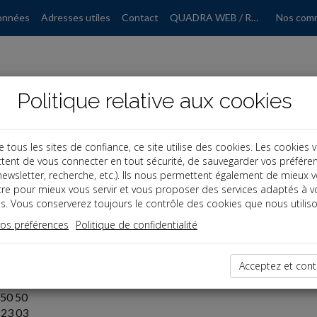
onnées
Adresses utiles
Contact
QUADRA WEB / RGPD
Nos com
Politique relative aux cookies
ous les sites de confiance, ce site utilise des cookies. Les cookies 
nées
tent de vous connecter en tout sécurité, de sauvegarder vos préfére
, newsletter, recherche, etc.). Ils nous permettent également de mieux 
tre pour mieux vous servir et vous proposer des services adaptés à v
s. Vous conserverez toujours le contrôle des cookies que nous utiliso
ERTISE, SAS
vos préférences
Politique de confidentialité
'Orée du Bois
ly
Acceptez et cont
0 036 911
 50 50
 23 03