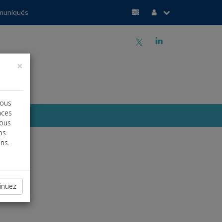
muniqués
a
j
×
vous
nces
vous
os
ns.
inuez