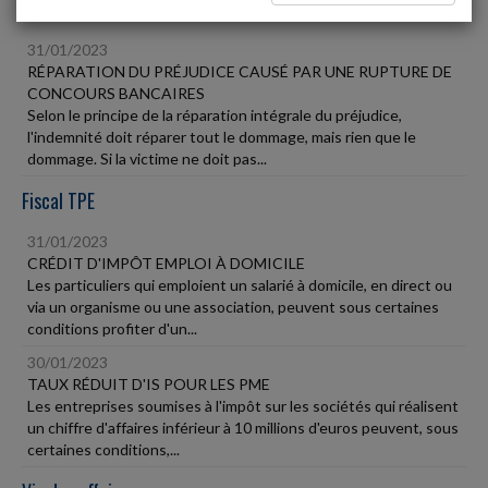
Vie des affaires
31/01/2023
RÉPARATION DU PRÉJUDICE CAUSÉ PAR UNE RUPTURE DE
CONCOURS BANCAIRES
Selon le principe de la réparation intégrale du préjudice,
l'indemnité doit réparer tout le dommage, mais rien que le
dommage. Si la victime ne doit pas...
Fiscal TPE
31/01/2023
CRÉDIT D'IMPÔT EMPLOI À DOMICILE
Les particuliers qui emploient un salarié à domicile, en direct ou
via un organisme ou une association, peuvent sous certaines
conditions profiter d'un...
30/01/2023
TAUX RÉDUIT D'IS POUR LES PME
Les entreprises soumises à l'impôt sur les sociétés qui réalisent
un chiffre d'affaires inférieur à 10 millions d'euros peuvent, sous
certaines conditions,...