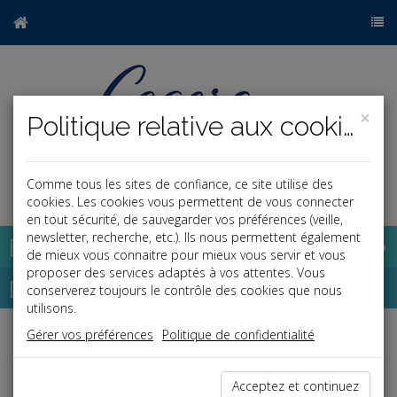
×
Politique relative aux cookies
Comme tous les sites de confiance, ce site utilise des
a
j
cookies. Les cookies vous permettent de vous connecter
en tout sécurité, de sauvegarder vos préférences (veille,
newsletter, recherche, etc.). Ils nous permettent également
Base documentaire
de mieux vous connaitre pour mieux vous servir et vous
proposer des services adaptés à vos attentes. Vous
Dépêches
conserverez toujours le contrôle des cookies que nous
utilisons.
Gérer vos préférences
Politique de confidentialité
j
a
b
Social
Date: 2023-02-20
Acceptez et continuez