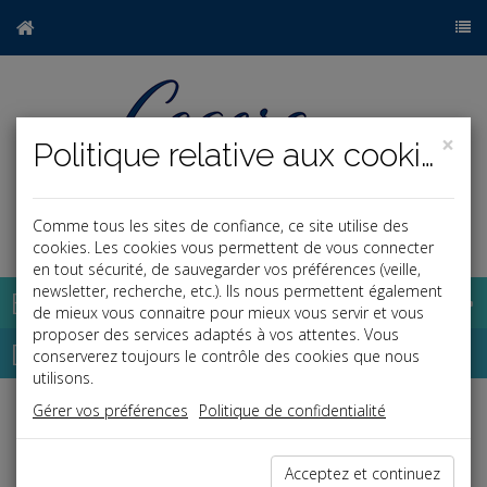
×
Politique relative aux cookies
Comme tous les sites de confiance, ce site utilise des
a
j
cookies. Les cookies vous permettent de vous connecter
en tout sécurité, de sauvegarder vos préférences (veille,
newsletter, recherche, etc.). Ils nous permettent également
Base documentaire
de mieux vous connaitre pour mieux vous servir et vous
proposer des services adaptés à vos attentes. Vous
Dépêches
conserverez toujours le contrôle des cookies que nous
utilisons.
Gérer vos préférences
Politique de confidentialité
j
a
b
Social
Date: 2019-09-10
Acceptez et continuez