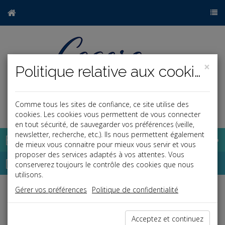
×
Politique relative aux cookies
Comme tous les sites de confiance, ce site utilise des
a
j
cookies. Les cookies vous permettent de vous connecter
en tout sécurité, de sauvegarder vos préférences (veille,
newsletter, recherche, etc.). Ils nous permettent également
Base documentaire
de mieux vous connaitre pour mieux vous servir et vous
proposer des services adaptés à vos attentes. Vous
Dépêches
conserverez toujours le contrôle des cookies que nous
utilisons.
Gérer vos préférences
Politique de confidentialité
j
a
b
Vie des affaires
Date: 2019-09-06
Acceptez et continuez