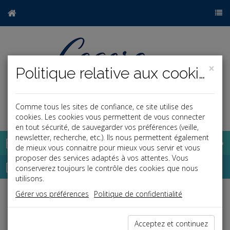
×
Politique relative aux cookies
Comme tous les sites de confiance, ce site utilise des
a
j
cookies. Les cookies vous permettent de vous connecter
en tout sécurité, de sauvegarder vos préférences (veille,
newsletter, recherche, etc.). Ils nous permettent également
Base documentaire
de mieux vous connaitre pour mieux vous servir et vous
proposer des services adaptés à vos attentes. Vous
Dépêches
conserverez toujours le contrôle des cookies que nous
utilisons.
Gérer vos préférences
Politique de confidentialité
j
a
b
Vie des affaires
Date: 2025-02-24
Acceptez et continuez